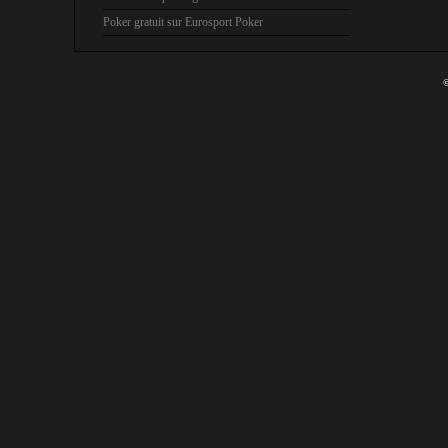
Poker gratuit sur Eurosport Poker
©