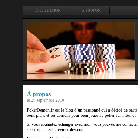
POKER DEMON
À PROPOS
À propos
le 29 septembre 2010
PokerDemon.fr est le blog d’un passionné qui a décidé de partag
bons plans et ses conseils pour bien jouer au poker sur internet, 
Si vous souhaitez échanger avec moi, vous pouvez me contacter 
spécifiquement prévu ci-dessous.