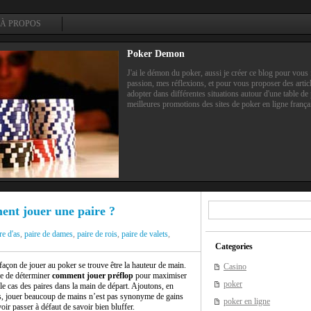
À PROPOS
Poker Demon
J'ai le démon du poker, aussi je créer ce blog pour vous 
passion, mes réflexions, et pour vous proposer des article
adopter dans différentes situations autour d'une table de 
meilleures promotions des sites de poker en ligne françai
ment jouer une paire ?
re d'as
,
paire de dames
,
paire de rois
,
paire de valets
,
Categories
façon de jouer au poker se trouve être la hauteur de main.
Casino
re de déterminer
comment jouer préflop
pour maximiser
poker
le cas des paires dans la main de départ. Ajoutons, en
as, jouer beaucoup de mains n’est pas synonyme de gains
poker en ligne
voir passer à défaut de savoir bien bluffer.