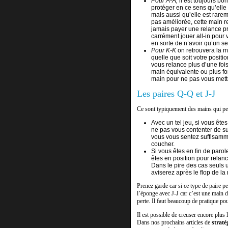
Pour A-A,
il est toujours bon
protéger en ce sens qu’elle
mais aussi qu’elle est rarem
pas améliorée, cette main re
jamais payer une relance pr
carrément jouer all-in pour 
en sorte de n’avoir qu’un s
Pour K-K
on retrouvera la 
quelle que soit votre positi
vous relance plus d’une foi
main équivalente ou plus for
main pour ne pas vous mett
Les paires Q-Q et J-J
Ce sont typiquement des mains qui per
Avec un tel jeu, si vous êtes
ne pas vous contenter de su
vous vous sentez suffisamm
coucher.
Si vous êtes en fin de parol
êtes en position pour relance
Dans le pire des cas seuls 
aviserez après le flop de la
Prenez garde car si ce type de paire pe
l’éponge avec J-J car c’est une main di
perte. Il faut beaucoup de pratique po
Il est possible de creuser encore plus 
Dans nos prochains articles de
straté