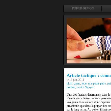
POKER DEMON
Article tactique : com
le 13 juin 2011
bluff
,
gains
,
jouer une petite paire
,
pai
préflop
,
Scotty Nguyen
L’un des facteurs déterminant dans la 
L’étude de ce facteur va vous permett
vos gains. Nous allons donc explorer 
préambule, que dans la plupart des c
sur le long terme. Au poker, il faut sa