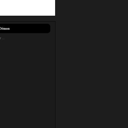
 Démon
 ...