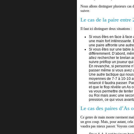
Nous allons distinguer plusieurs cas d
suivre.
Le cas de la paire entre 
Il faut ici distinguer deux situations :
Si vous êtes en face à face 
une main fort intéressante. E
une paire affronte une autre
Si vous êtes sur une table à 
différemment. D’abord, même
allez rechercher le brelan 
suivre préflop un joueur qui 
En revanche, si personne n’a
passer même si vous avez u
Une autre tactique qui nous
moyennes de 7-7 à 10-10 ave
relancé il faudra passer. Pa
et que le flop révèle un As
va vous permettre de tenter 
ou Roi mais avec une second
pression, ce qui vous avant
Le cas des paires d’As 
Ce genre de main monte rarement mais
un gros coup. Mais, pour autant, cela 
vaudra pas mieux passer. Voyons com