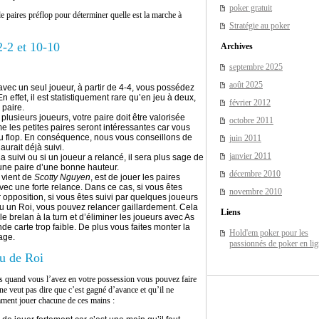
poker gratuit
e paires préflop pour déterminer quelle est la marche à
Stratégie au poker
2-2 et 10-10
Archives
septembre 2025
août 2025
avec un seul joueur, à partir de 4-4, vous possédez
n effet, il est statistiquement rare qu’en jeu à deux,
février 2012
 paire.
plusieurs joueurs, votre paire doit être valorisée
octobre 2011
 les petites paires seront intéressantes car vous
au flop. En conséquence, nous vous conseillons de
juin 2011
aurait déjà suivi.
janvier 2011
 suivi ou si un joueur a relancé, il sera plus sage de
ne paire d’une bonne hauteur.
décembre 2010
 vient de
Scotty Nguyen
, est de jouer les paires
c une forte relance. Dans ce cas, si vous êtes
novembre 2010
r opposition, si vous êtes suivi par quelques joueurs
 ou un Roi, vous pouvez relancer gaillardement. Cela
Liens
le brelan à la turn et d’éliminer les joueurs avec As
e carte trop faible. De plus vous faites monter la
Hold'em poker pour les
age.
passionnés de poker en li
ou de Roi
 quand vous l’avez en votre possession vous pouvez faire
ne veut pas dire que c’est gagné d’avance et qu’il ne
ment jouer chacune de ces mains :